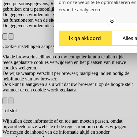
om onze website te optimaliseren en
geen persoonsgegevens, Radboudumc kan de cookies niet
gebruiken om u persoonlijk te identificeren.
ervan te analyseren.
De gegevens worden niet voor andere doeleinden gebruikt dan voor
het functioneren van de site.
De gegevens worden niet aan derden ter beschikking gesteld.
Ik ga akkoord
Alles 
Cookie-instellingen aanpassen
Via de browserinstellingen op uw computer kunt u te allen tijde
reeds geplaatste cookies verwijderen en het plaatsen van nieuwe
cookies weigeren.
De wijze waarop verschilt per browser; raadpleeg indien nodig de
helpfunctie van uw browser.
Ook kunt u aangeven als u wilt dat uw browser u op de hoogte stelt
wanneer er een cookie wordt geplaatst.
Tot slot
Wij zullen deze informatie af en toe aan moeten passen, omdat
bijvoorbeeld onze website of de regels rondom cookies wijzigen.
We mogen de inhoud van de informatie altijd en zonder