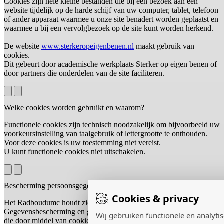
Cookies zijn hele kleine bestanden die bij een bezoek aan een
website tijdelijk op de harde schijf van uw computer, tablet, telefoon
of ander apparaat waarmee u onze site benadert worden geplaatst en
waarmee u bij een vervolgbezoek op de site kunt worden herkend.
De website
www.sterkeropeigenbenen.nl
maakt gebruik van
cookies.
Dit gebeurt door academische werkplaats Sterker op eigen benen of
door partners die onderdelen van de site faciliteren.
Welke cookies worden gebruikt en waarom?
Functionele cookies zijn technisch noodzakelijk om bijvoorbeeld uw
voorkeursinstelling van taalgebruik of lettergrootte te onthouden.
Voor deze cookies is uw toestemming niet vereist.
U kunt functionele cookies niet uitschakelen.
Bescherming persoonsgegevens
Cookies & privacy
Het Radboudumc houdt zich aan de Algemene Verordening
Gegevensbescherming en gaat vertrouwelijk om met de gegevens
Wij gebruiken functionele en analyti
die door middel van cookies worden verzameld. Cookies bevatten